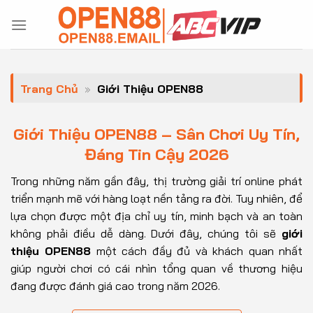
Bỏ
qua
nội
dung
Trang Chủ
»
Giới Thiệu OPEN88
Giới Thiệu OPEN88 – Sân Chơi Uy Tín,
Đáng Tin Cậy 2026
Trong những năm gần đây, thị trường giải trí online phát
triển mạnh mẽ với hàng loạt nền tảng ra đời. Tuy nhiên, để
lựa chọn được một địa chỉ uy tín, minh bạch và an toàn
không phải điều dễ dàng. Dưới đây, chúng tôi sẽ
giới
thiệu OPEN88
một cách đầy đủ và khách quan nhất
giúp người chơi có cái nhìn tổng quan về thương hiệu
đang được đánh giá cao trong năm 2026.