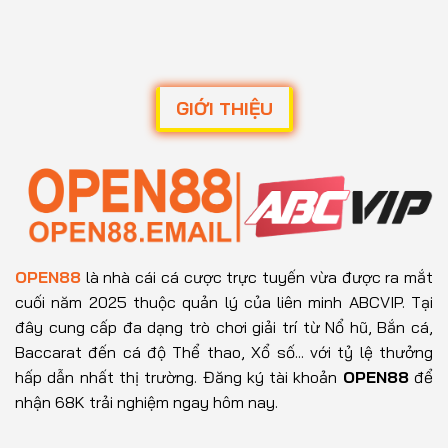
GIỚI THIỆU
OPEN88
là nhà cái cá cược trực tuyến vừa được ra mắt
cuối năm 2025 thuộc quản lý của liên minh ABCVIP. Tại
đây cung cấp đa dạng trò chơi giải trí từ Nổ hũ, Bắn cá,
Baccarat đến cá độ Thể thao, Xổ số... với tỷ lệ thưởng
hấp dẫn nhất thị trường. Đăng ký tài khoản
OPEN88
để
nhận 68K trải nghiệm ngay hôm nay.