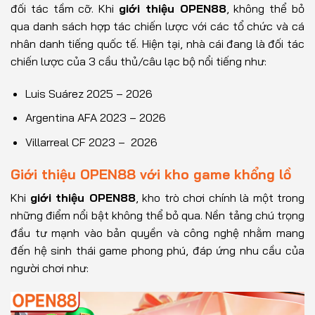
đối tác tầm cỡ. Khi
giới thiệu OPEN88
, không thể bỏ
qua danh sách hợp tác chiến lược với các tổ chức và cá
nhân danh tiếng quốc tế. Hiện tại, nhà cái đang là đối tác
chiến lược của 3 cầu thủ/câu lạc bộ nổi tiếng như:
Luis Suárez 2025 – 2026
Argentina AFA 2023 – 2026
Villarreal CF 2023 – 2026
Giới thiệu OPEN88 với kho game khổng lồ
Khi
giới thiệu OPEN88
, kho trò chơi chính là một trong
những điểm nổi bật không thể bỏ qua. Nền tảng chú trọng
đầu tư mạnh vào bản quyền và công nghệ nhằm mang
đến hệ sinh thái game phong phú, đáp ứng nhu cầu của
người chơi như: