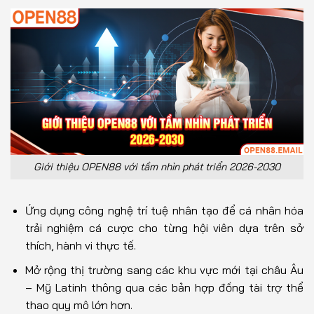
Giới thiệu OPEN88 với tầm nhìn phát triển 2026-2030
Ứng dụng công nghệ trí tuệ nhân tạo để cá nhân hóa
trải nghiệm cá cược cho từng hội viên dựa trên sở
thích, hành vi thực tế.
Mở rộng thị trường sang các khu vực mới tại châu Âu
– Mỹ Latinh thông qua các bản hợp đồng tài trợ thể
thao quy mô lớn hơn.